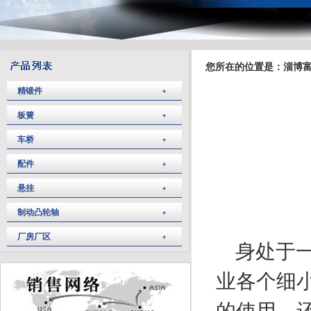
您所在的位置是：淄博富
精锻件
板簧
车桥
配件
悬挂
制动凸轮轴
厂房厂区
身处于一
业各个细