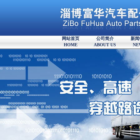
网站首页
公司简介
新闻
HOME
ABOUT US
NE