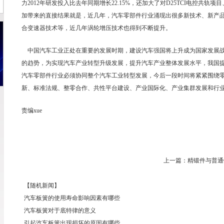
力2012年研发投入比去年同期增长22.15%，还加大了对D25TCI电控共
加带来的直接结果就是，近几年，汽车零部件行业涌现出很多新技术、新产
合变速器技术等，近几年涡轮增压技术也得到不断提升。
中国汽车工业正处在重要的发展时期，建设汽车强国将上升成为国家发展战
的趋势，为实现汽车产业转型升级发展，提升汽车产业整体发展水平，我国
汽车零部件行业必须协同整个汽车工业转型发展，今后一段时间将紧紧围绕
新、标准法规、整零合作、共性平台建设、产业国际化、产业集群发展和行
责编xue
上一篇：
精锻件与普通
【随机新闻】
汽车板簧的使用寿命影响因素有哪些
汽车板簧对于底特律的意义
引起汽车板簧出现损坏的原因有哪些