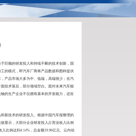
烈
于巨额的研发投入和持续不断的技术创新，国
加工的模式，即汽车厂商将产品数据和图样提供
术，产品市场大多为中、低端，高端很少；在汽
方面技术落后，部分领域空白。面对未来汽车能
轮轴的生产企业不仅拥有基本的开发能力，还应
。
和新技术的研发投入。根据中国汽车报整理的
的数据显示，大部分企业研发投入占营业收入比例
入比例达到4.14%，总金额19.96亿元。云内动