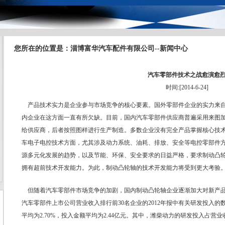
您所在的位置是：淄博富华汽车配件有限公司--新闻中心
汽车零部件技术之战愈演愈
时间:[2014-6-24]
产品技术实力是企业参与市场竞争的核心要素。国外零部件企业的实力来自
内企业在这方面一直有所欠缺。目前，国内汽车零部件供应商普遍采用来图
给供应商，后者按照图样进行生产制造。多数企业没有完全产品掌握核心技
车电子电控技术方面，尤其涉及动力系统、油耗、排放、安全等电控零部件
源多元化发展的趋势，以及节能、环保、安全要求的日益严格，要求制动凸
拥有超前技术开发能力。为此，制动凸轮轴的技术开发能力将受到更大考验
但随着汽车零部件市场竞争的加剧，国内制动凸轮轴企业逐渐加大对新产品
汽车零部件上市公司营业收入排行前30名企业的2012年报中有关研发投入
平均为2.70%，投入金额平均为2.44亿元。其中，潍柴动力的研发投入占营业收