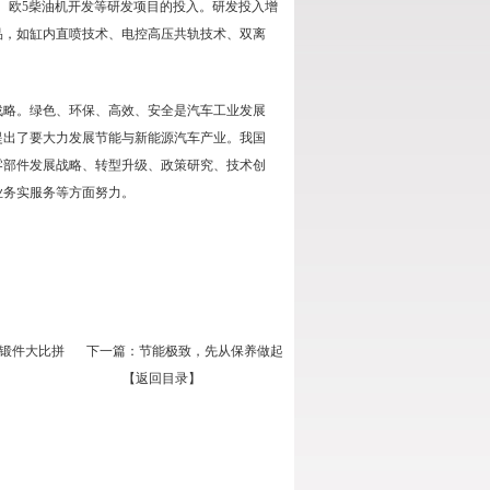
轨项目、欧5柴油机开发等研发项目的投入。研发投入增
品，如缸内直喷技术、电控高压共轨技术、双离
略。绿色、环保、高效、安全是汽车工业发展
提出了要大力发展节能与新能源汽车产业。我国
零部件发展战略、转型升级、政策研究、技术创
业务实服务等方面努力。
锻件大比拼
下一篇：
节能极致，先从保养做起
【返回目录】