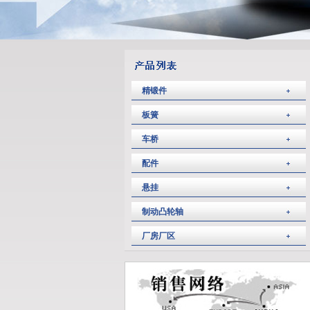
精锻件
板簧
车桥
配件
悬挂
制动凸轮轴
厂房厂区