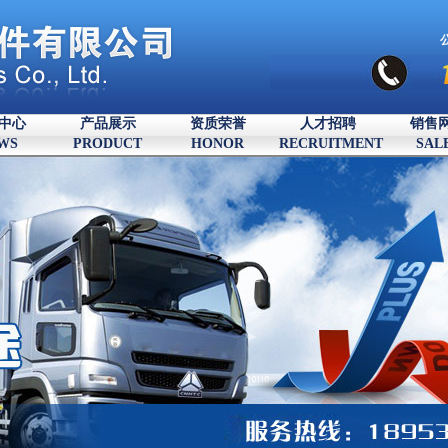
中心
产品展示
资质荣誉
人才招聘
销售
WS
PRODUCT
HONOR
RECRUITMENT
SAL