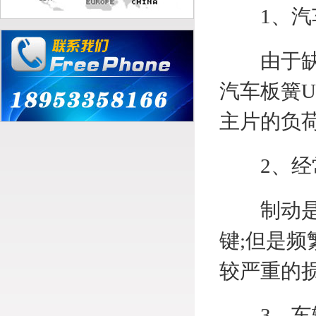
1、汽车
由于缺乏
汽车板簧
主片的负
2、经常
制动是保
键;但是
较严重的
3、车辆