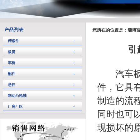
您所在的位置是：淄博富
精锻件
引
板簧
车桥
汽车板簧
配件
件，它具
悬挂
制动凸轮轴
制造的流
厂房厂区
同时也可
现损坏的