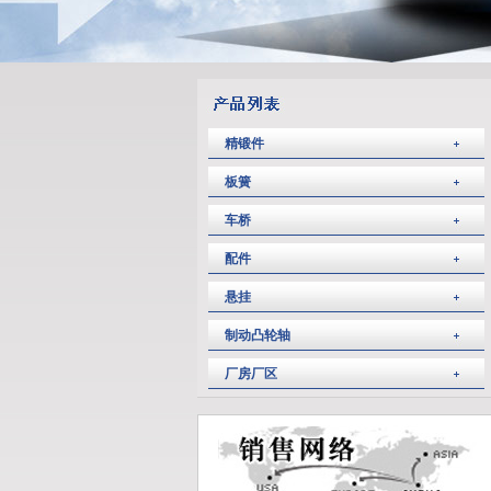
精锻件
板簧
车桥
配件
悬挂
制动凸轮轴
厂房厂区