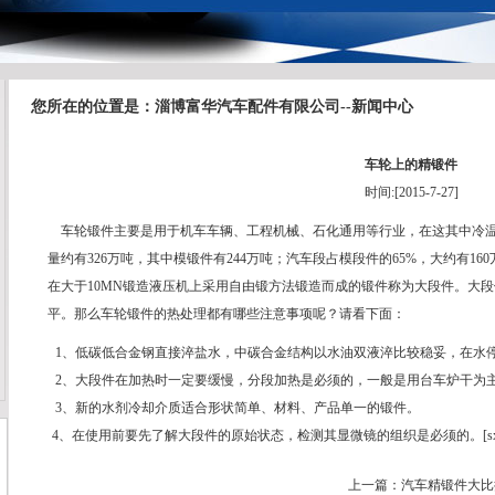
您所在的位置是：淄博富华汽车配件有限公司--新闻中心
车轮上的精锻件
时间:[2015-7-27]
车轮锻件主要是用于机车车辆、工程机械、石化通用等行业，在这其中冷
量约有326万吨，其中模锻件有244万吨；汽车段占模段件的65%，大约有16
在大于10MN锻造液压机上采用自由锻方法锻造而成的锻件称为大段件。大
平。那么车轮锻件的热处理都有哪些注意事项呢？请看下面：
1、低碳低合金钢直接淬盐水，中碳合金结构以水油双液淬比较稳妥，在水
2、大段件在加热时一定要缓慢，分段加热是必须的，一般是用台车炉干为
3、新的水剂冷却介质适合形状简单、材料、产品单一的锻件。
4、在使用前要先了解大段件的原始状态，检测其显微镜的组织是必须的。[sx
上一篇：
汽车精锻件大比