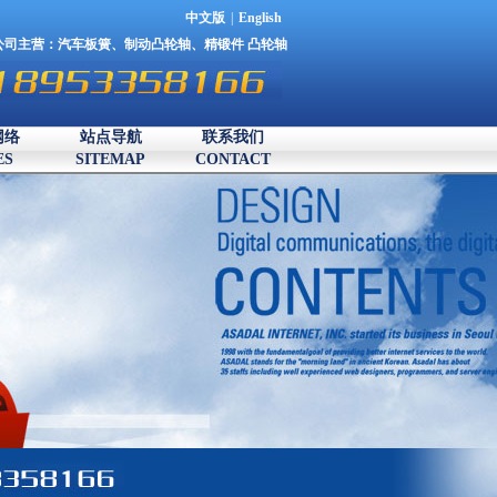
中文版
|
English
公司主营：
汽车板簧
、
制动凸轮轴
、
精锻件
凸轮轴
网络
站点导航
联系我们
ES
SITEMAP
CONTACT