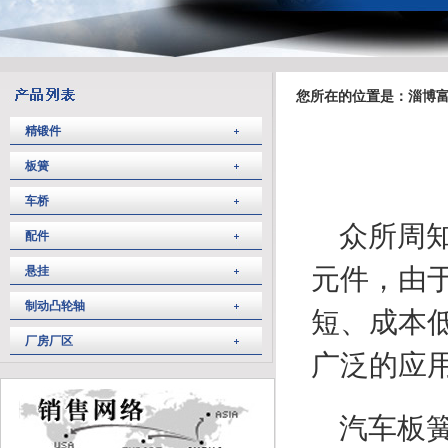
您所在的位置是：淄博富
精锻件
板簧
车桥
众所周知
配件
元件，由
悬挂
制动凸轮轴
短、成本
厂房厂区
广泛的应
汽车板簧