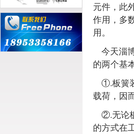
元件，此
作用，多
用。
今天淄博
的两个基
①.板簧
载荷，因
②.无论
的方式在