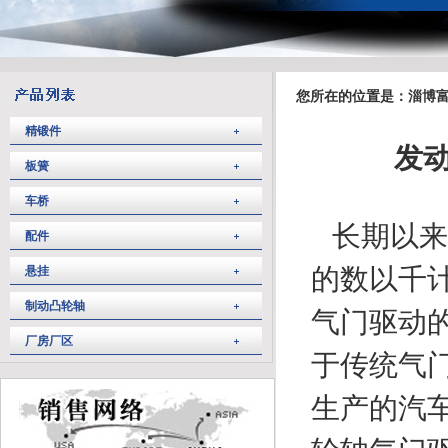
您所在的位置是：淄博富
精锻件
发
板簧
车桥
长期以来
配件
的数以千
悬挂
制动凸轮轴
气门驱动
厂房厂区
于传统气
生产的汽