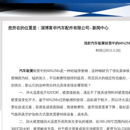
您所在的位置是：淄博富华汽车配件有限公司--新闻中心
浅析汽车板簧材质中的60Si2M
时间:[2013-3-26]
汽车板簧
材质中的60Si2Mn是一种硅锰弹簧钢，这种钢材为了强化基
簧钢因为硅、锰的加入，不仅耐磨性能得到提高，而且回火的稳定性也极好。
别突出，那么它的这种突出特点具体表现在哪里呢？
一、淬火温度低于820℃时，硬度值较低，满足不了模具使用时对硬度指标
硬度值变化不大。鉴于60Si2Mn过热敏感性较强，晶粒易于粗大，所以淬火温度不
墨化促成元素，容易造成表面脱碳，致使耐磨性、疲劳强度显著下降，最好是
气氛和真空炉加热方式显然需要特殊设备，成本高。
二、回火硬度随回火温度升高而发生变化的规律。在180-280℃范围内
300℃回火时，硬度略有升高。对于膜片弹簧成形压淬模而言，硬度为50-55HR