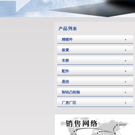
精锻件
板簧
车桥
配件
悬挂
制动凸轮轴
厂房厂区