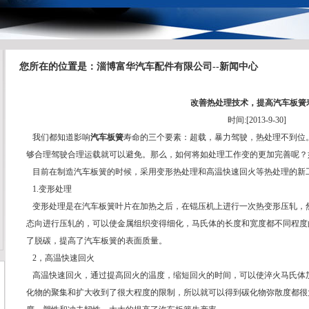
您所在的位置是：淄博富华汽车配件有限公司--新闻中心
改善热处理技术，提高汽车板簧
时间:[2013-9-30]
我们都知道影响
汽车板簧
寿命的三个要素：超载，暴力驾驶，热处理不到位
够合理驾驶合理运载就可以避免。那么，如何将如处理工作变的更加完善呢？
目前在制造汽车板簧的时候，采用变形热处理和高温快速回火等热处理的新
1.变形处理
变形处理是在
汽车板簧
叶片在加热之后，在锟压机上进行一次热变形压轧，
态向进行压轧的，可以使金属组织变得细化，马氏体的长度和宽度都不同程度
了脱碳，提高了汽车板簧的表面质量。
2，高温快速回火
高温快速回火，通过提高回火的温度，缩短回火的时间，可以使淬火马氏体
化物的聚集和扩大收到了很大程度的限制，所以就可以得到碳化物弥散度都很