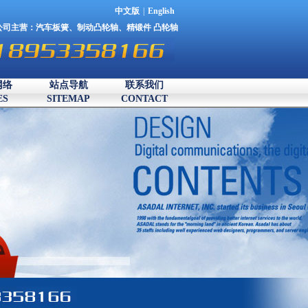
中文版
|
English
公司主营：
汽车板簧
、
制动凸轮轴
、
精锻件
凸轮轴
网络
站点导航
联系我们
ES
SITEMAP
CONTACT