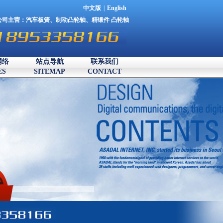
中文版
|
English
公司主营：
汽车板簧
、
制动凸轮轴
、
精锻件
凸轮轴
网络
站点导航
联系我们
ES
SITEMAP
CONTACT