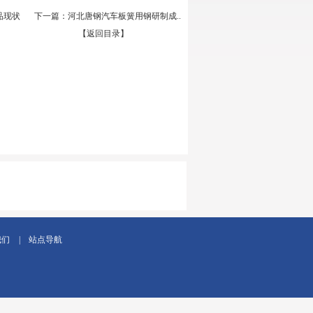
品现状
下一篇：
河北唐钢汽车板簧用钢研制成..
【返回目录】
我们
|
站点导航