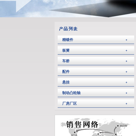
精锻件
板簧
车桥
配件
悬挂
制动凸轮轴
厂房厂区