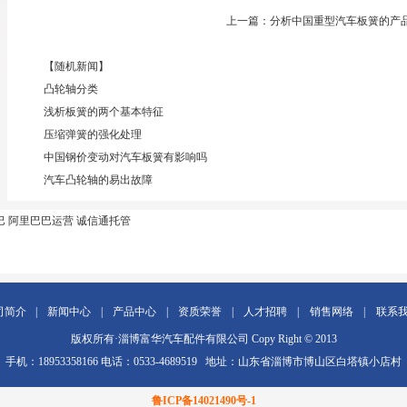
上一篇：
分析中国重型汽车板簧的产
【随机新闻】
凸轮轴分类
浅析板簧的两个基本特征
压缩弹簧的强化处理
中国钢价变动对汽车板簧有影响吗
汽车凸轮轴的易出故障
巴
阿里巴巴运营
诚信通托管
司简介
|
新闻中心
|
产品中心
|
资质荣誉
|
人才招聘
|
销售网络
|
联系
版权所有·淄博富华汽车配件有限公司 Copy Right © 2013
手机：18953358166 电话：0533-4689519 地址：山东省淄博市博山区白塔镇小店村
鲁ICP备14021490号-1