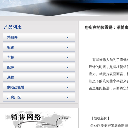
您所在的位置是：淄博富
精锻件
板簧
车桥
有些维修人员为了降低
设计的时候，是将板簧组
配件
应力。就簧片表面而言，
悬挂
状态下的几何曲率半径来
制动凸轮轴
甚至相距甚远，从而将负
厂房厂区
【随机新闻】
企业想要更好发展策略很