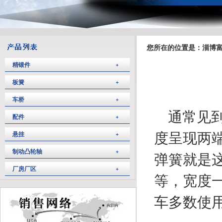
您所在的位置是：淄博富
精锻件
板簧
车桥
通常见
配件
度呈现两
悬挂
制动凸轮轴
弹簧就是
厂房厂区
等，宽度
车多数使