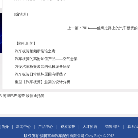
（编辑;H）
上一篇：
2014——丝绸之路上的汽车板簧的.
【随机新闻】
汽车板簧频频断裂谁之责
汽车板簧的高附加值产品——空气悬架
方便汽车板簧装卸的机械设备研发
汽车板簧日常损坏原因有哪些？
重型【汽车板簧】悬架的设计分析
巴
阿里巴巴运营
诚信通托管
司简介
|
新闻中心
|
产品中心
|
资质荣誉
|
人才招聘
|
销售网络
|
联系
版权所有·淄博富华汽车配件有限公司 Copy Right © 2013