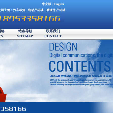
中文版
|
English
公司主营：
汽车板簧
、
制动凸轮轴
、
精锻件
凸轮轴
网络
站点导航
联系我们
ES
SITEMAP
CONTACT