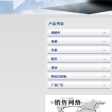
精锻件
板簧
车桥
配件
悬挂
制动凸轮轴
厂房厂区